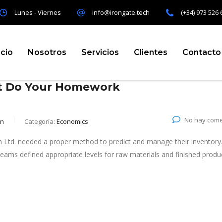
Lunes - Viernes
info@irongate.tech
(+34) 973 526 
icio
Nosotros
Servicios
Clientes
Contacto
ut Do Your Homework
No hay come
in
Categoría:
Economics
 Ltd. needed a proper method to predict and manage their inventory
eams defined appropriate levels for raw materials and finished produ