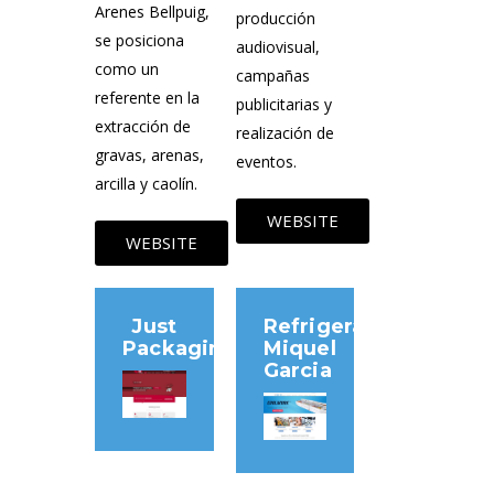
Arenes Bellpuig,
producción
se posiciona
audiovisual,
como un
campañas
referente en la
publicitarias y
extracción de
realización de
gravas, arenas,
eventos.
arcilla y caolín.
WEBSITE
WEBSITE
Just
Refrigeració
Packaging
Miquel
Garcia