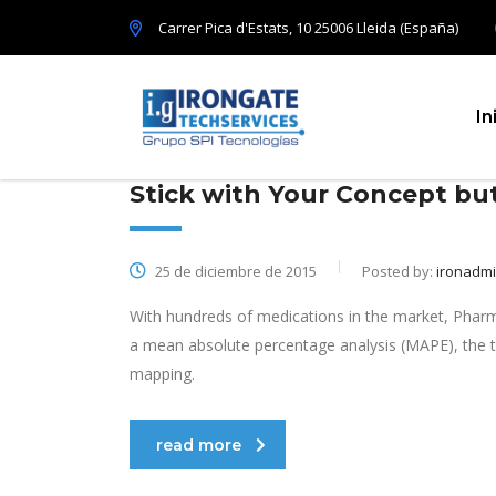
Carrer Pica d'Estats, 10 25006 Lleida (España)
In
Stick with Your Concept b
25 de diciembre de 2015
Posted by:
ironadm
With hundreds of medications in the market, Pharm
a mean absolute percentage analysis (MAPE), the t
mapping.
read more