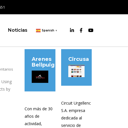
651
Noticias
Spanish
▼
Arenes
Circusa
Bellpuig
ntarios
. Using
cts by
Circuit Urgellenc
Con más de 30
S.A. empresa
años de
dedicada al
actividad,
servicio de