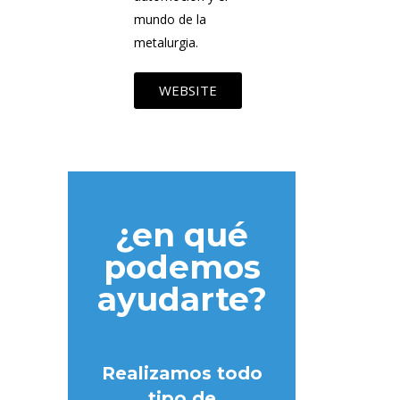
mundo de la
metalurgia.
WEBSITE
¿en qué
podemos
ayudarte?
Realizamos todo
tipo de