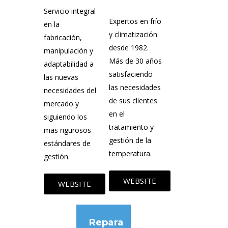
Servicio integral
Expertos en frío
en la
y climatización
fabricación,
desde 1982.
manipulación y
Más de 30 años
adaptabilidad a
satisfaciendo
las nuevas
las necesidades
necesidades del
de sus clientes
mercado y
en el
siguiendo los
tratamiento y
mas rigurosos
gestión de la
estándares de
temperatura.
gestión.
WEBSITE
WEBSITE
Repara