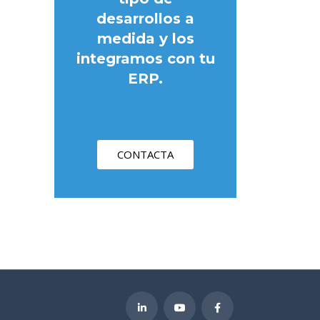
desarrollos a
medida y los
integramos con tu
ERP.
CONTACTA