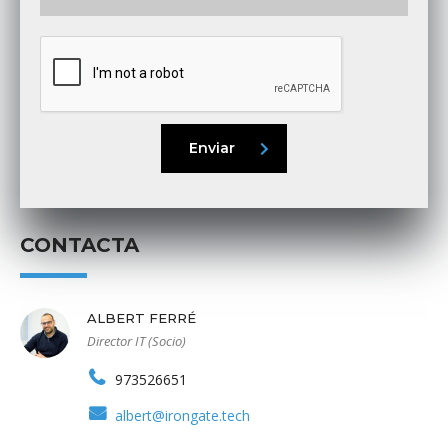
Enviar
CONTACTA
ALBERT FERRÉ
Director IT (Socio)
973526651
albert@irongate.tech