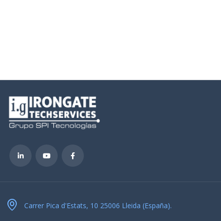
Carrer Pica d'Estats, 10 25006 Lleida (España).